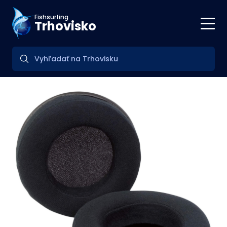
Fishsurfing
Trhovisko