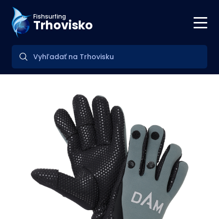
Fishsurfing
Trhovisko