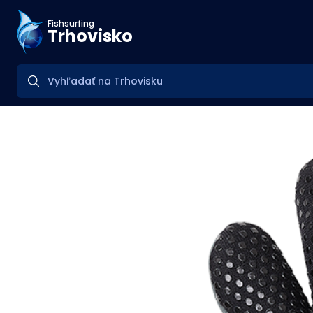
Fishsurfing
Trhovisko