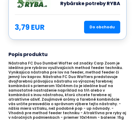
Rybárske potreby RYBA
3,79 EUR
Do obchodu
Popis produktu
Nástraha FC Duo Dumbel Wafter od značky Carp Zoom je
ideálna pre rybárov využívajúcich method feeder techniku.
Vynikajúca nástraha pre lov na feeder, method feeder či
jemný lov kaprov. Nástraha FC Duo Wafters predstavuje
dvojfarebnú plávajúcu nástrahu vo výraznej farebnej
kombinácii s priemerom 10x14mm čo je ideálne buď na
samostatné nastraženie napríklad na tŕň alebo v
kombinácii s inou nástrahou, ktorú chcete farebne aj
atraktívne oživiť. Zaujímavé arómy a farebné kombinácie
vás určite presvedčia o správnom výbere tejto nástrahy. -
nižšia miera vztlaku, než podobné pop - up návnady. -
Vhodná pre method feeder techniku - Atraktívna pre ryby aj
v náročných podmienkach - priemer 10x14mm - balenie: 15g