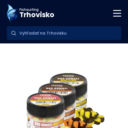
Fishsurfing
Trhovisko