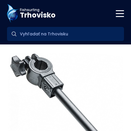
Fishsurfing
Trhovisko