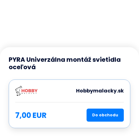
PYRA Univerzálna montáž svietidla
oceľová
Hobbymalacky.sk
7,00 EUR
Do obchodu