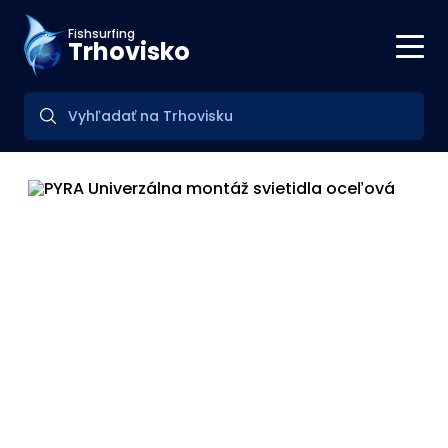
Fishsurfing
Trhovisko