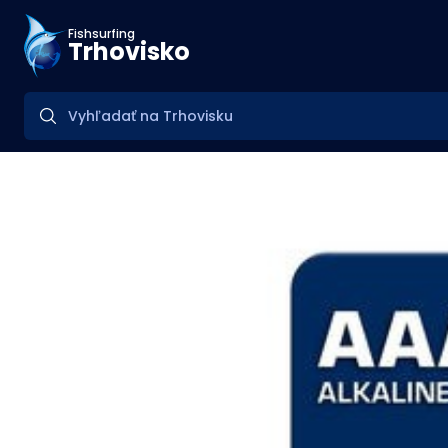
Fishsurfing
Trhovisko