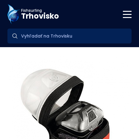
Fishsurfing
Trhovisko