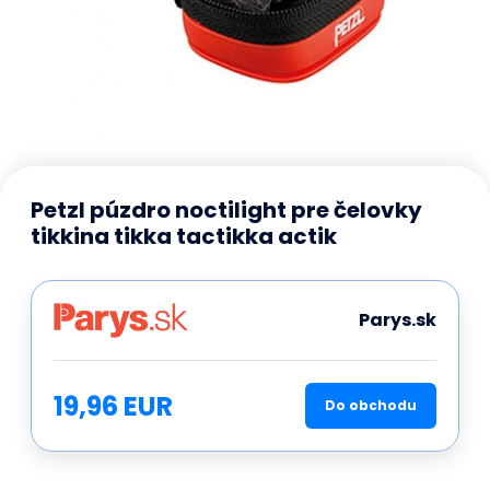
Petzl púzdro noctilight pre čelovky
tikkina tikka tactikka actik
Parys.sk
19,96 EUR
Do obchodu