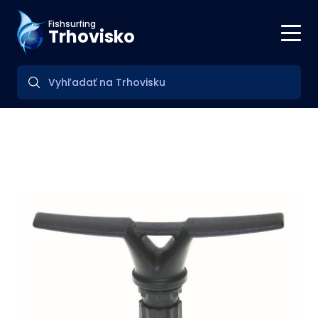
Fishsurfing
Trhovisko