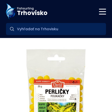
Fishsurfing
Trhovisko