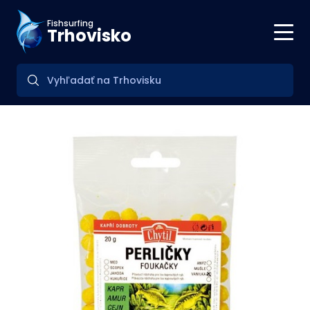
Fishsurfing
Trhovisko