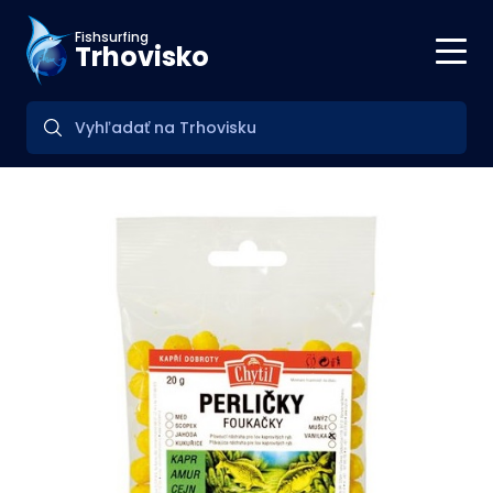
Fishsurfing
Trhovisko