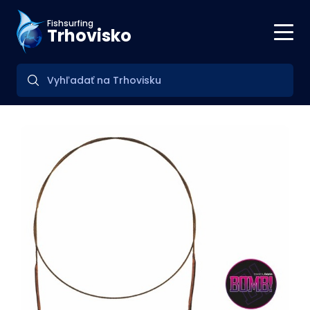
Fishsurfing
Trhovisko