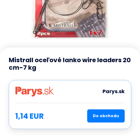
Mistrall oceľové lanko wire leaders 20
cm-7 kg
Parys.sk
1,14 EUR
Do obchodu