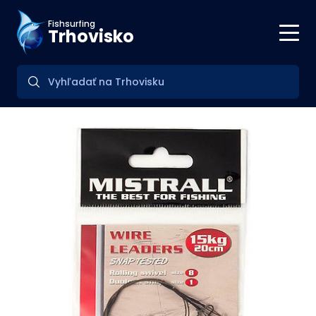
Fishsurfing
Trhovisko