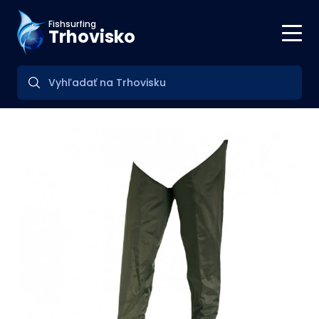
Fishsurfing
Trhovisko