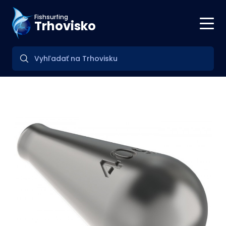
Fishsurfing
Trhovisko