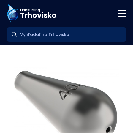
Fishsurfing
Trhovisko