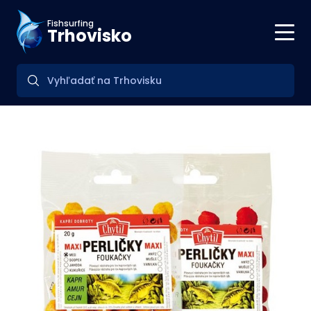
Fishsurfing
Trhovisko