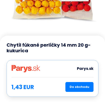
Chytil fúkané perličky 14 mm 20 g-
kukurica
Parys.sk
1,43 EUR
Do obchodu