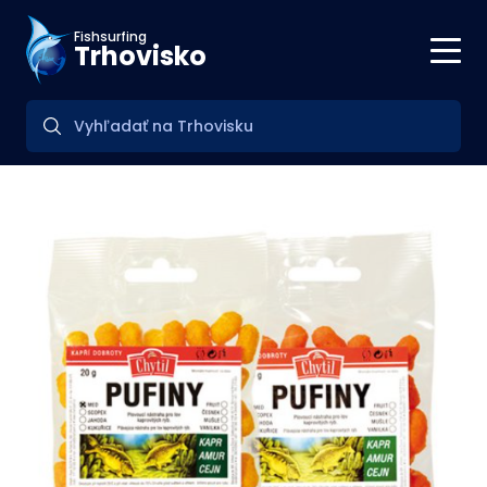
Fishsurfing
Trhovisko