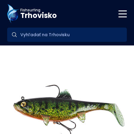
Fishsurfing
Trhovisko