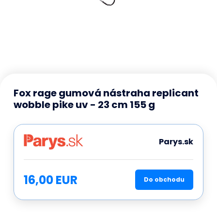
Fox rage gumová nástraha replicant
wobble pike uv - 23 cm 155 g
Parys.sk
16,00 EUR
Do obchodu