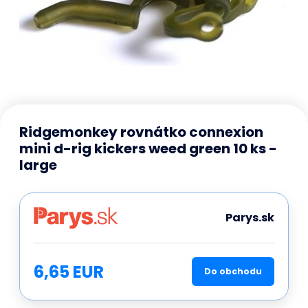
Ridgemonkey rovnátko connexion
mini d-rig kickers weed green 10 ks -
large
Parys.sk
6,65 EUR
Do obchodu