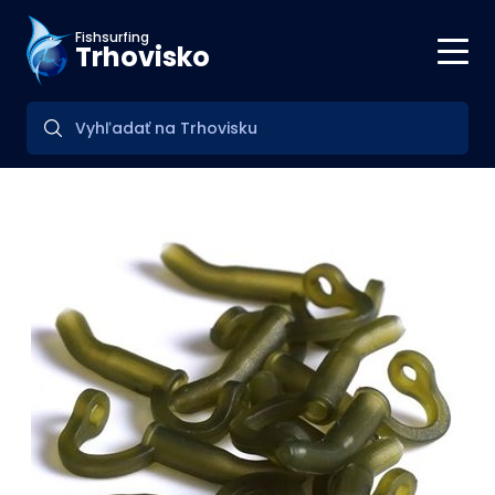
Fishsurfing
Trhovisko