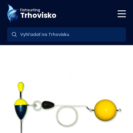
Fishsurfing
Trhovisko