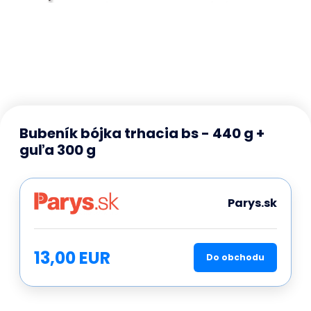
Bubeník bójka trhacia bs - 440 g +
guľa 300 g
Parys.sk
13,00 EUR
Do obchodu