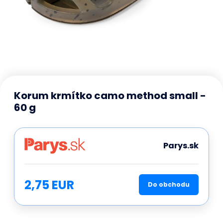
Korum krmítko camo method small -
60 g
Parys.sk
2,75 EUR
Do obchodu