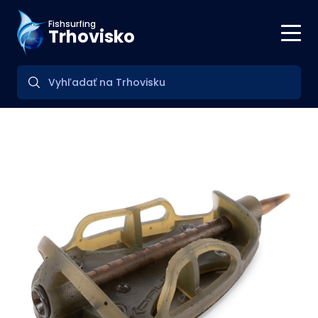
Fishsurfing
Trhovisko