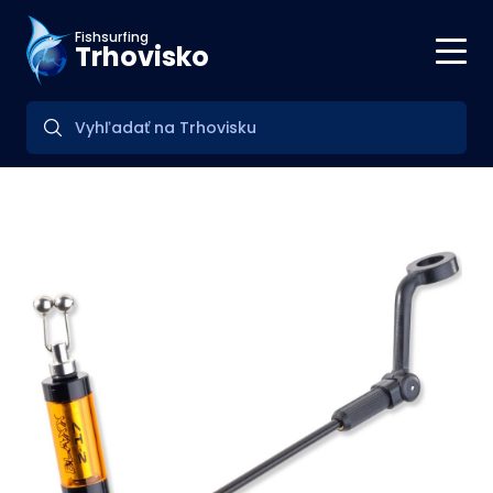
Fishsurfing
Trhovisko