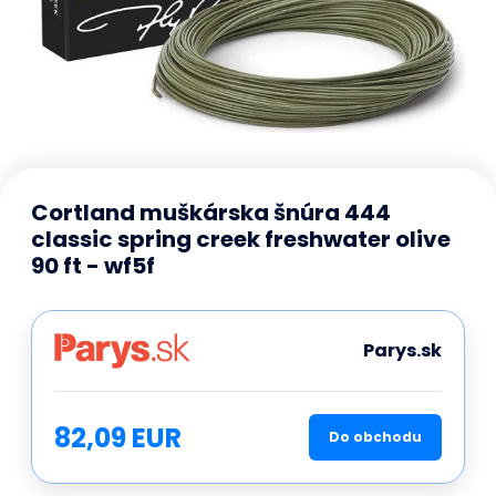
Cortland muškárska šnúra 444
classic spring creek freshwater olive
90 ft - wf5f
Parys.sk
82,09 EUR
Do obchodu