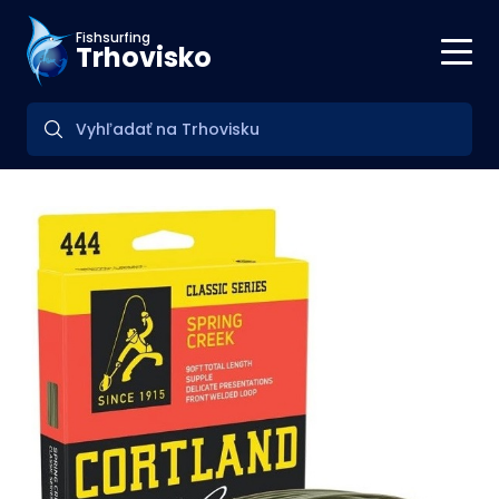
Fishsurfing
Trhovisko