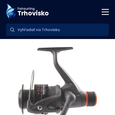
Fishsurfing
Trhovisko