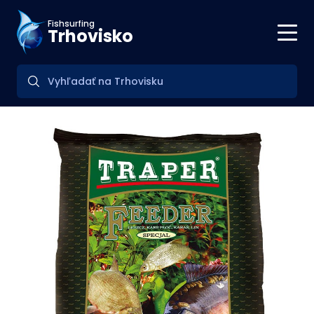
Fishsurfing
Trhovisko