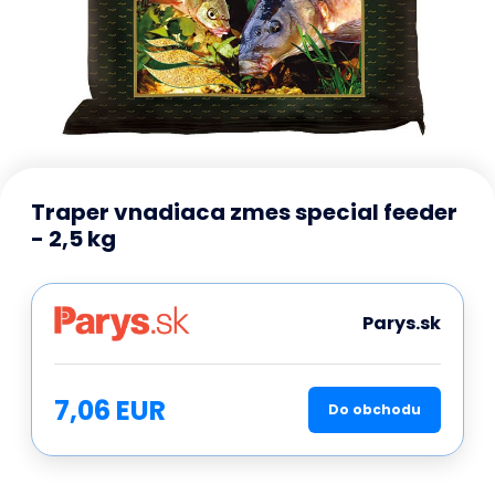
Traper vnadiaca zmes special feeder
- 2,5 kg
Parys.sk
7,06 EUR
Do obchodu