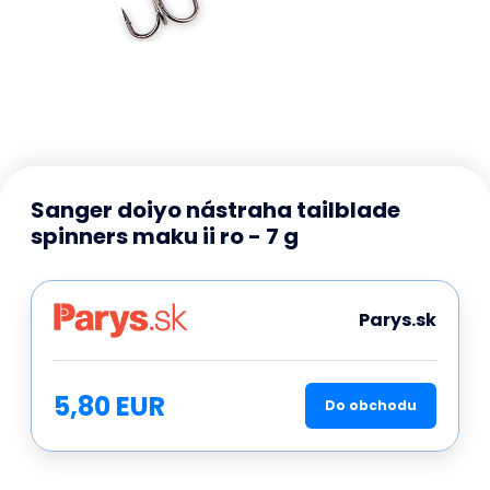
Sanger doiyo nástraha tailblade
spinners maku ii ro - 7 g
Parys.sk
5,80 EUR
Do obchodu