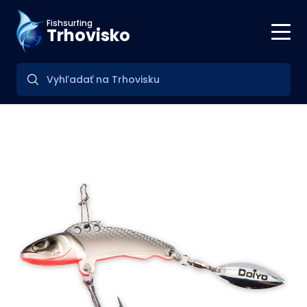
Fishsurfing
Trhovisko