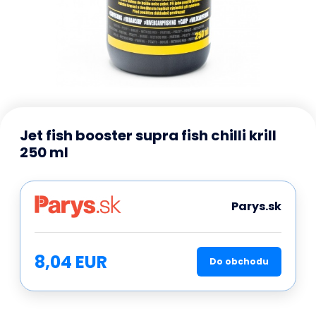
Jet fish booster supra fish chilli krill
250 ml
Parys.sk
8,04 EUR
Do obchodu