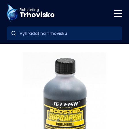
Fishsurfing
Trhovisko