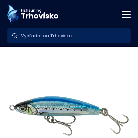
Fishsurfing
Trhovisko