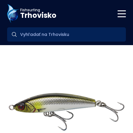
Fishsurfing
Trhovisko