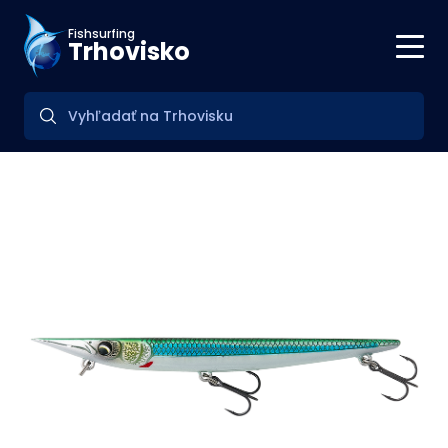
Fishsurfing
Trhovisko