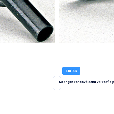
1,18
EUR
Saenger koncové očko veľkosť 6 p