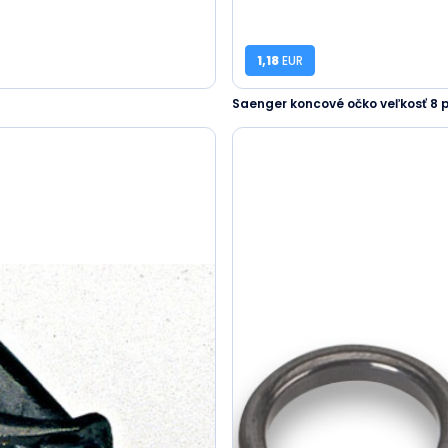
1,18
EUR
Saenger koncové očko veľkosť 8 p