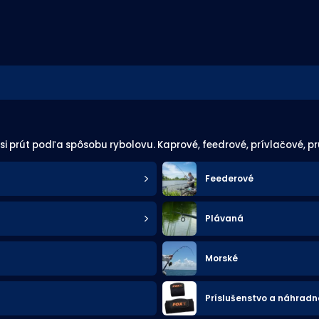
i prút podľa spôsobu rybolovu. Kaprové, feedrové, prívlačové, pr
Feederové
Plávaná
Morské
Príslušenstvo a náhradné