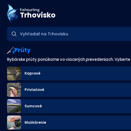
Fishsurfing
Trhovisko
Prúty
Rybárske prúty ponúkame vo viacerých prevedeniach. Vyberte s
Kaprové
Prívlačové
Sumcové
Muškárenie