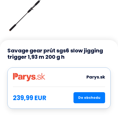
Savage gear prút sgs6 slow jigging
trigger 1,93 m 200 g h
Parys.sk
239,99 EUR
Do obchodu