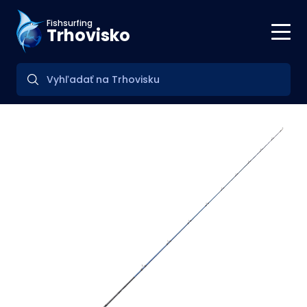
Fishsurfing
Trhovisko