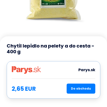
Chytil lepidlo na pelety a do cesta -
400 g
Parys.sk
2,65 EUR
Do obchodu