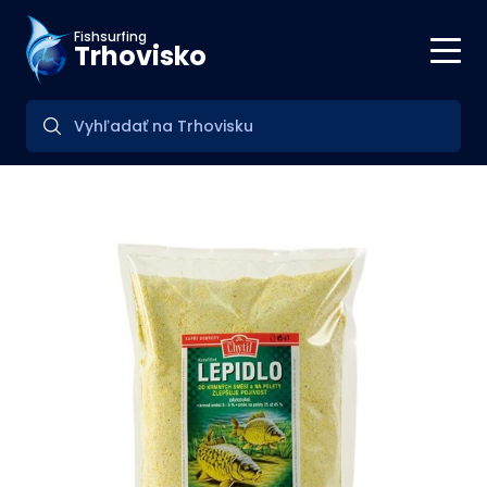
Fishsurfing
Trhovisko