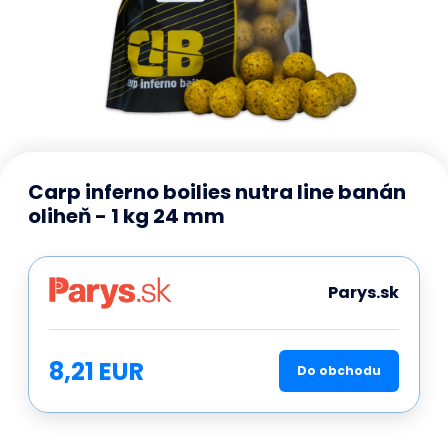
Carp inferno boilies nutra line banán
oliheň - 1 kg 24 mm
Parys.sk
8,21 EUR
Do obchodu