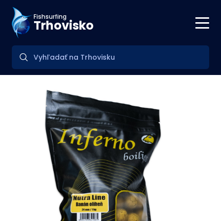
Fishsurfing
Trhovisko