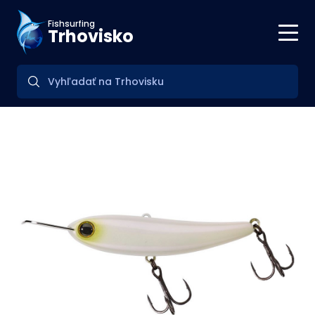
Fishsurfing
Trhovisko