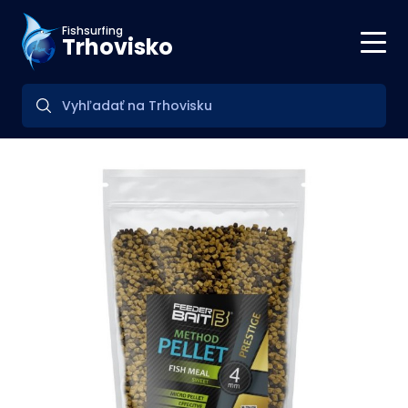
Fishsurfing
Trhovisko