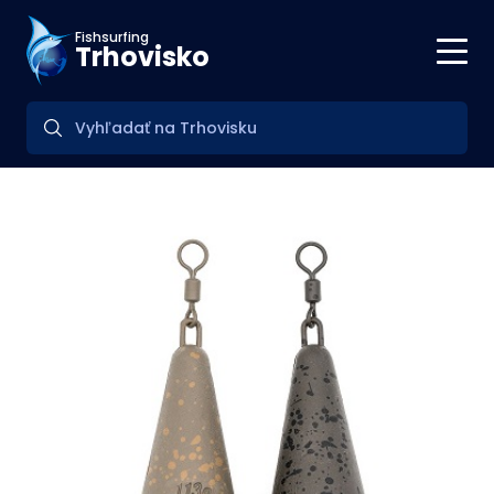
Fishsurfing
Trhovisko