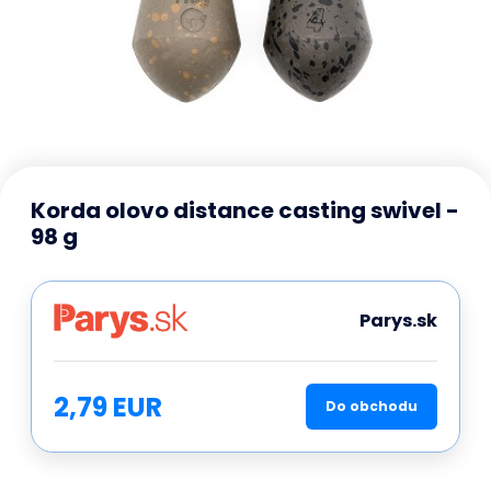
Korda olovo distance casting swivel -
98 g
Parys.sk
2,79 EUR
Do obchodu