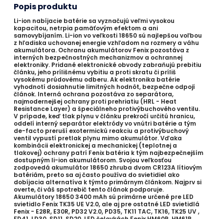
Popis produktu
Li-ion nabíjacie batérie sa vyznačujú veľmi vysokou
kapacitou, netrpia pamäťovým efektom a ani
samovybíjaním. Li-ion vo veľkosti 18650 sú najlepšou voľbou
z hľadiska uchovanej energie vzhľadom na rozmery a váhu
akumulátora. Ochranu akumulátorov Fenix pozostáva z
interných bezpečnostných mechanizmov a ochrannej
elektroniky. Pridané elektronické obvody zabraňujú prebitiu
článku, jeho prílišnému vybitiu a proti skratu či príliš
vysokému prúdovému odberu. Ak elektronika batérie
vyhodnotí dosiahnutie limitných hodnôt, bezpečne odpojí
článok. Interná ochrana pozostáva zo separátora,
najmodernejšej ochrany proti prehriatiu (HRL - Heat
Resistance Layer) a špeciálneho protivýbuchového ventilu.
V prípade, keď tlak plynu v článku prekročí určitú hranicu,
oddelí interný separátor elektródy vo vnútri batérie a tým
de-facto preruší exotermickú reakciu a protivýbuchový
ventil vypustí pretlak plynu mimo akumulátor. Vďaka
kombinácii elektronickej a mechanickej (teplotnej a
tlakovej) ochrany patrí Fenix batéria k tým najbezpečnejším
dostupným li-ion akumulátorom. Svojou veľkosťou
zodpovedá akumulátor 18650 zhruba dvom CR123A lítiovým
batériám, preto sa aj často používa do svietidiel ako
dobíjacia alternatíva k týmto primárnym článkom. Najprv si
overte, či váš spotrebič tento článok podporuje.
Akumulátory 18650 3400 mAh sú primárne určené pre LED
svietidlo Fenix TK35 UE V2.0, ale aj pre ostatné LED svietidlá
Fenix - E28R, E30R, PD32 V2.0, PD35, TK11 TAC, TK16, TK25 UV ,
FD41, LD30, SD11, SD20. LED čelovkách Fenix HM60R, HM61R,