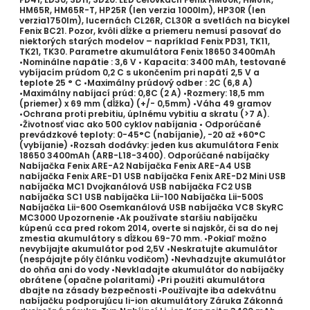
HM65R, HM65R-T, HP25R (len verzia 1000lm), HP30R (len
verzia1750lm), lucernách CL26R, CL30R a svetlách na bicykel
Fenix BC21. Pozor, kvôli dĺžke a priemeru nemusí pasovať do
niektorých starých modelov – napríklad Fenix PD31, TK11,
TK21, TK30. Parametre akumulátora Fenix 18650 3400mAh
•Nominálne napätie : 3,6 V • Kapacita: 3400 mAh, testované
vybíjacím prúdom 0,2 C s ukončením pri napätí 2,5 V a
teplote 25 ° C •Maximálny prúdový odber : 2C (6,8 A)
•Maximálny nabíjací prúd: 0,8C (2 A) •Rozmery: 18,5 mm
(priemer) x 69 mm (dĺžka) (+/- 0,5mm) •Váha 49 gramov
•Ochrana proti prebitiu, úplnému vybitiu a skratu (>7 A).
•Životnosť viac ako 500 cyklov nabíjania • Odporúčané
prevádzkové teploty: 0-45°C (nabíjanie), -20 až +60°C
(vybíjanie) •Rozsah dodávky: jeden kus akumulátora Fenix
18650 3400mAh (ARB-L18-3400). Odporúčané nabíjačky
Nabíjačka Fenix ARE-A2 Nabíjačka Fenix ARE-A4 USB
nabíjačka Fenix ARE-D1 USB nabíjačka Fenix ARE-D2 Mini USB
nabíjačka MC1 Dvojkanálová USB nabíjačka FC2 USB
nabíjačka SC1 USB nabíjačka Lii-100 Nabíjačka Lii-500S
Nabíjačka Lii-600 Osemkanálová USB nabíjačka VC8 SkyRC
MC3000 Upozornenie •Ak používate staršiu nabíjačku
kúpenú cca pred rokom 2014, overte si najskôr, či sa do nej
zmestia akumulátory s dĺžkou 69-70 mm. •Pokiaľ možno
nevybíjajte akumulátor pod 2,5V •Neskratujte akumulátor
(nespájajte póly článku vodičom) •Nevhadzujte akumulátor
do ohňa ani do vody •Nevkladajte akumulátor do nabíjačky
obrátene (opačne polaritami) •Pri použití akumulátora
dbajte na zásady bezpečnosti •Používajte iba adekvátnu
nabíjačku podporujúcu li-ion akumulátory Záruka Zákonná