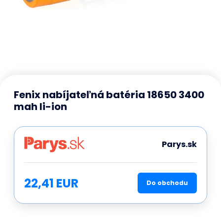
Fenix nabíjateľná batéria 18650 3400
mah li-ion
Parys.sk
22,41 EUR
Do obchodu