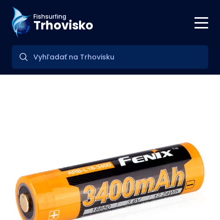
Fishsurfing
Trhovisko