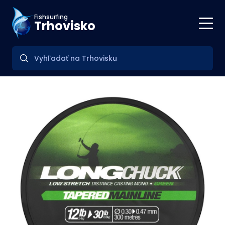
Fishsurfing
Trhovisko