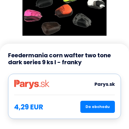
Feedermania corn wafter two tone
dark series 9 ks l - franky
Parys.sk
4,29 EUR
Do obchodu