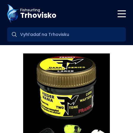
Fishsurfing
Trhovisko