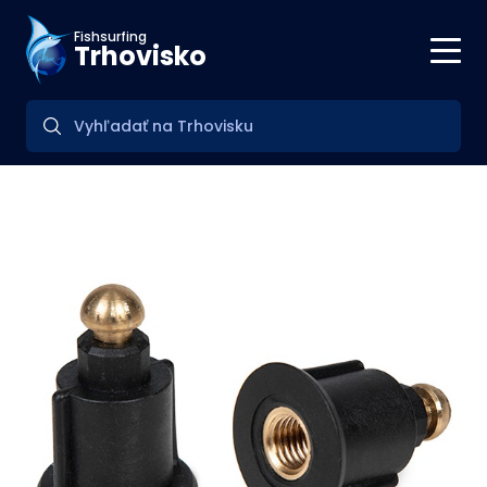
Fishsurfing
Trhovisko