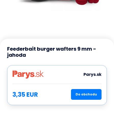
Feederbait burger wafters 9 mm -
jahoda
Parys.sk
3,35 EUR
Do obchodu