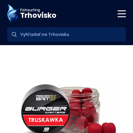
Fishsurfing
Trhovisko