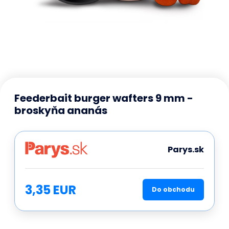
Feederbait burger wafters 9 mm -
broskyňa ananás
Parys.sk
3,35 EUR
Do obchodu