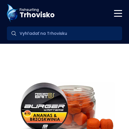
Fishsurfing
Trhovisko