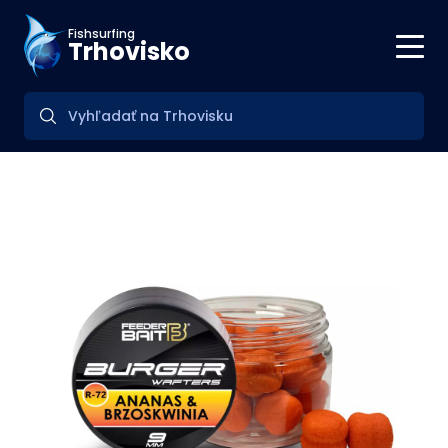
Fishsurfing
Trhovisko