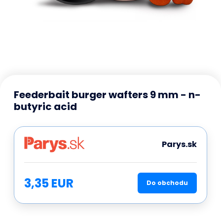
Feederbait burger wafters 9 mm - n-
butyric acid
Parys.sk
3,35 EUR
Do obchodu