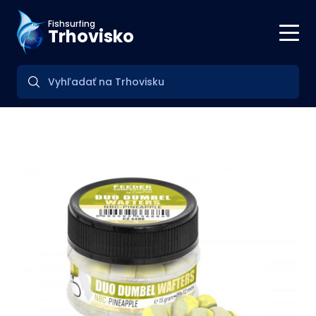
Fishsurfing
Trhovisko