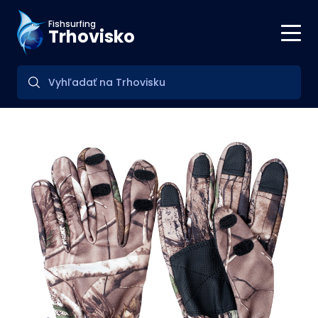
Fishsurfing
Trhovisko