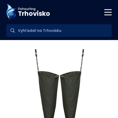
Fishsurfing
Trhovisko