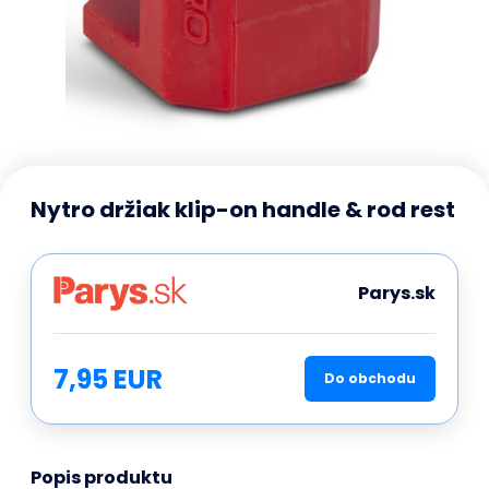
Nytro držiak klip-on handle & rod rest
Parys.sk
7,95 EUR
Do obchodu
Popis produktu