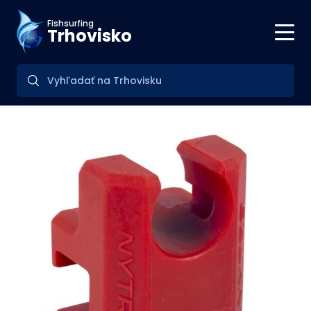
Fishsurfing
Trhovisko